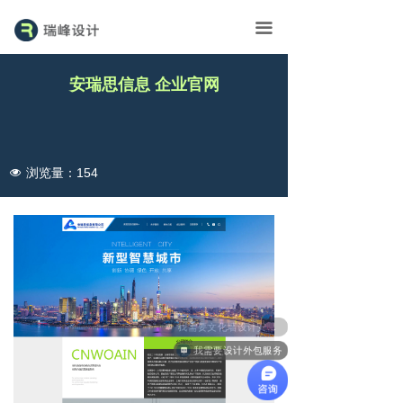
首页
끀
展台
安瑞思信息 企业官网
画册
广告
浏览量：
154
넶
外包
瑞峰▪资讯
联系
我需要文化墙设计安装服务
我需要设计外包服务