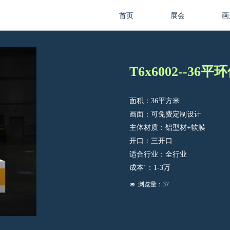
首页
展会
画
T6x6002--36
面积：36平方米
画面：可免费定制设计
主体材质：铝型材+软膜
开口：三开口
适合行业：全行业
成本‘：1-3万
浏览量：
37
넶