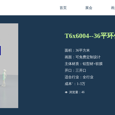
首页
展会
画
T6x6004--36
面积：36平方米
画面：可免费定制设计
主体材质：铝型材+软膜
开口：三开口
适合行业：全行业
成本‘：1-3万
浏览量：
46
넶