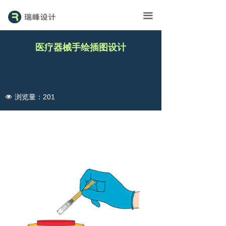
首页
끀
展台
医疗器械手绘插图设计
画册
广告
浏览量：
201
넶
外包
瑞峰▪资讯
联系